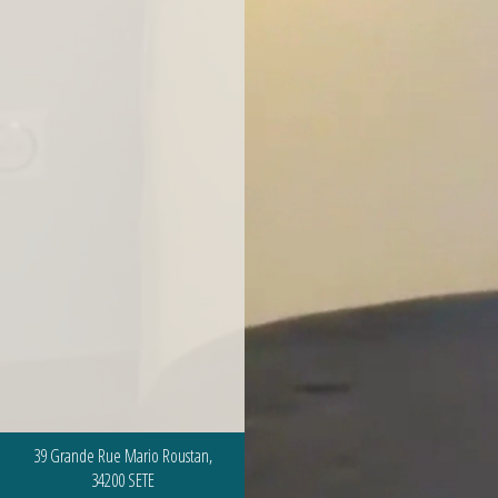
39 Grande Rue Mario Roustan,
34200 SETE